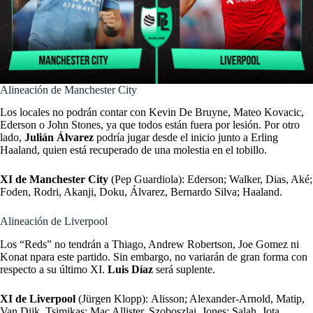
Alineación de Manchester City
Los locales no podrán contar con Kevin De Bruyne, Mateo Kovacic,
Ederson o John Stones, ya que todos están fuera por lesión. Por otro
lado,
Julián Álvarez
podría jugar desde el inicio junto a Erling
Haaland, quien está recuperado de una molestia en el tobillo.
XI de Manchester City
(Pep Guardiola): Ederson; Walker, Dias, Aké;
Foden, Rodri, Akanji, Doku, Álvarez, Bernardo Silva; Haaland.
Alineación de Liverpool
Los “Reds” no tendrán a Thiago, Andrew Robertson, Joe Gomez ni
Konat npara este partido. Sin embargo, no variarán de gran forma con
respecto a su último XI.
Luis Díaz
será suplente.
XI de Liverpool
(Jürgen Klopp):
Alisson; Alexander-Arnold, Matip,
Van Dijk, Tsimikas; Mac Allister, Szoboszlai, Jones; Salah, Jota,