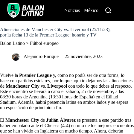
S
k
Noticias
México
Perú
i
p
t
o
Alineaciones de Manchester City vs. Liverpool (25/11/23),
c
por la fecha 13 de la Premier League: horario y TV
o
Balon Latino
>
Fútbol europeo
n
t
e
Alejandro Enrique
25 noviembre, 2023
n
t
Vuelve la
Premier League
y, como no podía ser de otra forma, lo
hace con partidos estelares, por lo que aquí te dejamos las alineaciones
de
Manchester City
vs.
Liverpool
con todo lo que debes al respecto.
Este encuentro se llevará a cabo el sábado, 25 de noviembre, a las
08:30 horas de Argentina (13:30 horas de España) en el Etihad
Stadium. Además, habrá presencia latina en ambos lados y se espera
un espectáculo de principio a fin.
El
Manchester City
de
Julián Álvarez
se presenta a este partido tras
haber empatado ante el Chelsea (4-4) en uno de los mejores encuentros
que se han vivido en Inglaterra en mucho tiempo. Ahora, deberán