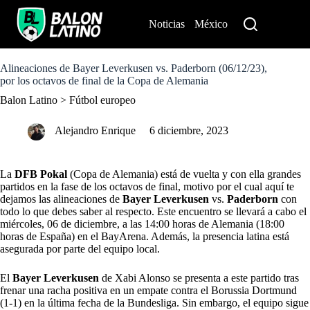
S
k
Noticias
México
Perú
i
p
t
o
Alineaciones de Bayer Leverkusen vs. Paderborn (06/12/23),
c
por los octavos de final de la Copa de Alemania
o
Balon Latino
>
Fútbol europeo
n
t
e
Alejandro Enrique
6 diciembre, 2023
n
t
La
DFB Pokal
(Copa de Alemania) está de vuelta y con ella grandes
partidos en la fase de los octavos de final, motivo por el cual aquí te
dejamos las alineaciones de
Bayer Leverkusen
vs.
Paderborn
con
todo lo que debes saber al respecto. Este encuentro se llevará a cabo el
miércoles, 06 de diciembre, a las 14:00 horas de Alemania (18:00
horas de España) en el BayArena. Además, la presencia latina está
asegurada por parte del equipo local.
El
Bayer Leverkusen
de Xabi Alonso se presenta a este partido tras
frenar una racha positiva en un empate contra el Borussia Dortmund
(1-1) en la última fecha de la Bundesliga. Sin embargo, el equipo sigue