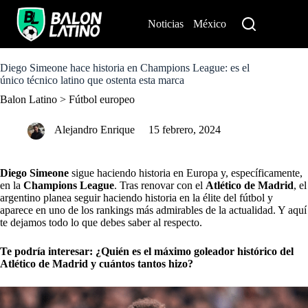
S
k
Noticias
México
Perú
i
p
t
o
Diego Simeone hace historia en Champions League: es el
c
único técnico latino que ostenta esta marca
o
Balon Latino
>
Fútbol europeo
n
t
e
Alejandro Enrique
15 febrero, 2024
n
t
Diego Simeone
sigue haciendo historia en Europa y, específicamente,
en la
Champions League
. Tras renovar con el
Atlético de Madrid
, el
argentino planea seguir haciendo historia en la élite del fútbol y
aparece en uno de los rankings más admirables de la actualidad. Y aquí
te dejamos todo lo que debes saber al respecto.
Te podría interesar:
¿Quién es el máximo goleador histórico del
Atlético de Madrid y cuántos tantos hizo?