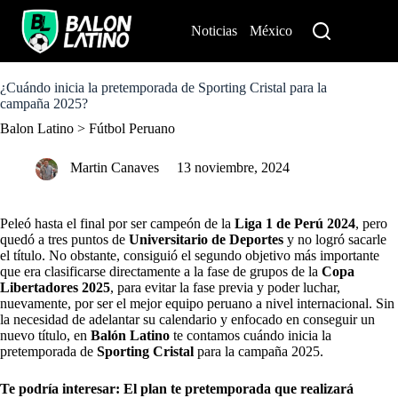
S
k
Noticias
México
Perú
i
p
t
o
¿Cuándo inicia la pretemporada de Sporting Cristal para la
c
campaña 2025?
o
Balon Latino
>
Fútbol Peruano
n
t
e
Martin Canaves
13 noviembre, 2024
n
t
Peleó hasta el final por ser campeón de la
Liga 1 de Perú 2024
, pero
quedó a tres puntos de
Universitario de Deportes
y no logró sacarle
el título. No obstante, consiguió el segundo objetivo más importante
que era clasificarse directamente a la fase de grupos de la
Copa
Libertadores 2025
, para evitar la fase previa y poder luchar,
nuevamente, por ser el mejor equipo peruano a nivel internacional. Sin
la necesidad de adelantar su calendario y enfocado en conseguir un
nuevo título, en
Balón Latino
te contamos cuándo inicia la
pretemporada de
Sporting Cristal
para la campaña 2025.
Te podría interesar:
El plan te pretemporada que realizará