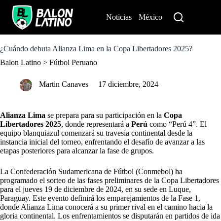
S
k
Noticias
México
Perú
i
p
t
o
¿Cuándo debuta Alianza Lima en la Copa Libertadores 2025?
c
Balon Latino
>
Fútbol Peruano
o
n
t
Martin Canaves
17 diciembre, 2024
e
n
t
Alianza Lima
se prepara para su participación en la
Copa
Libertadores 2025
, donde representará a
Perú
como “Perú 4”. El
equipo blanquiazul comenzará su travesía continental desde la
instancia inicial del torneo, enfrentando el desafío de avanzar a las
etapas posteriores para alcanzar la fase de grupos.
La Confederación Sudamericana de Fútbol (Conmebol) ha
programado el sorteo de las fases preliminares de la Copa Libertadores
para el jueves 19 de diciembre de 2024, en su sede en Luque,
Paraguay. Este evento definirá los emparejamientos de la Fase 1,
donde Alianza Lima conocerá a su primer rival en el camino hacia la
gloria continental. Los enfrentamientos se disputarán en partidos de ida