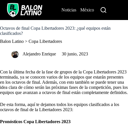
S
k
Noticias
México
Perú
i
p
t
o
Octavos de final Copa Libertadores 2023: ¿qué equipos están
c
clasificados?
o
Balon Latino
>
Copa Libertadores
n
t
e
Alejandro Enrique
30 junio, 2023
n
t
Con la última fecha de la fase de grupos de la Copa Libertadores 2023
terminada, ya se conocen varios de los equipos que estarán presentes
en los octavos de final. Además, con esto también se puede tener una
idea clara de cómo serán las próximas fases de la competición, pues los
equipos que avanzan a octavos de final están completamente definidos.
De esta forma, aquí te dejamos todos los equipos clasificados a los
octavos de final de la Libertadores 2023:
Pronósticos Copa Libertadores 2023