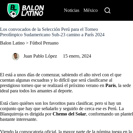
S
k
Noticias
México
Perú
i
p
t
o
Los convocados de la Selección Perú para el Torneo
c
Preolímpico Sudamericano Sub-23 camino a París 2024
o
Balon Latino
>
Fútbol Peruano
n
t
e
Juan Pablo López
15 enero, 2024
n
t
El
está a unos días de comenzar, sabiendo el alto nivel con el que
cuentan algunas escuadras y lo difícil que será clasificarse al
prestigioso torneo que se realizará el próximo verano en
París
, la sede
ideal para todos los amantes al deporte.
Está claro quiénes son los favoritos para clasificar, pero si hay un
conjunto que hay que señalarlo y seguirlo de cerca ese es Perú. La
Blanquirroja es dirigida por
Chemo del Solar
, conformando un plantel
bastante interesante.
Viendo la convocatoria oficial, la mayor parte de la nómina juega en la