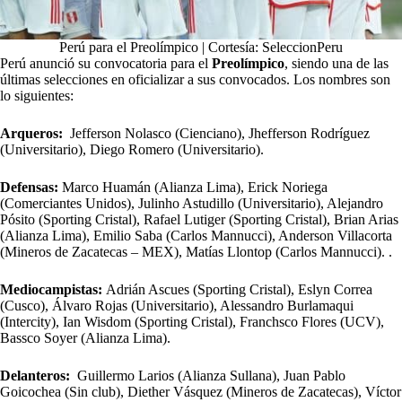
Perú para el Preolímpico | Cortesía: SeleccionPeru
Perú anunció su convocatoria para el
Preolímpico
, siendo una de las
últimas selecciones en oficializar a sus convocados. Los nombres son
lo siguientes:
Arqueros:
Jefferson Nolasco (Cienciano), Jhefferson Rodríguez
(Universitario), Diego Romero (Universitario).
Defensas:
Marco Huamán (Alianza Lima), Erick Noriega
(Comerciantes Unidos), Julinho Astudillo (Universitario), Alejandro
Pósito (Sporting Cristal), Rafael Lutiger (Sporting Cristal), Brian Arias
(Alianza Lima), Emilio Saba (Carlos Mannucci), Anderson Villacorta
(Mineros de Zacatecas – MEX), Matías Llontop (Carlos Mannucci). .
Mediocampistas:
Adrián Ascues (Sporting Cristal), Eslyn Correa
(Cusco), Álvaro Rojas (Universitario), Alessandro Burlamaqui
(Intercity), Ian Wisdom (Sporting Cristal), Franchsco Flores (UCV),
Bassco Soyer (Alianza Lima).
Delanteros:
Guillermo Larios (Alianza Sullana), Juan Pablo
Goicochea (Sin club), Diether Vásquez (Mineros de Zacatecas), Víctor