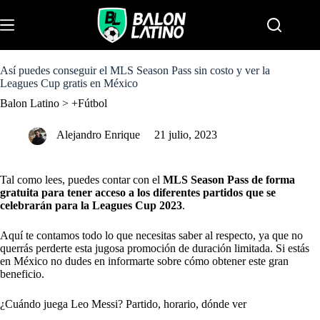
S
k
Menu
i
p
t
o
Así puedes conseguir el MLS Season Pass sin costo y ver la
c
Leagues Cup gratis en México
o
Balon Latino
>
+Fútbol
n
t
e
Alejandro Enrique
21 julio, 2023
n
t
Tal como lees, puedes contar con el
MLS Season Pass de forma
gratuita para tener acceso a los diferentes partidos que se
celebrarán para la Leagues Cup
2023
.
Aquí te contamos todo lo que necesitas saber al respecto, ya que no
querrás perderte esta jugosa promoción de duración limitada. Si estás
en México no dudes en informarte sobre cómo obtener este gran
beneficio.
¿Cuándo juega Leo Messi? Partido, horario, dónde ver