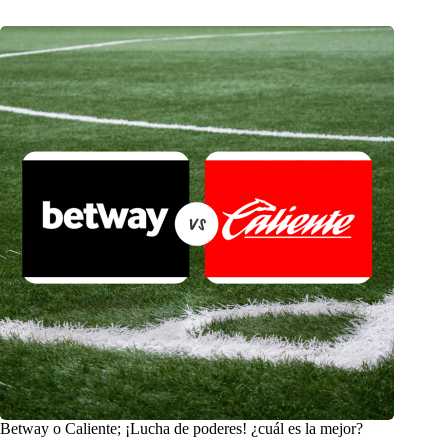
Betway o Caliente; ¡Lucha de poderes! ¿cuál es la mejor?