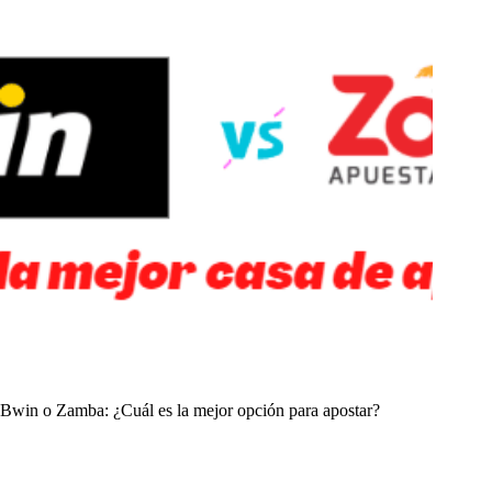
Bwin o Zamba: ¿Cuál es la mejor opción para apostar?