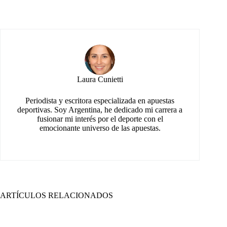
Laura Cunietti
Periodista y escritora especializada en apuestas
deportivas. Soy Argentina, he dedicado mi carrera a
fusionar mi interés por el deporte con el
emocionante universo de las apuestas.
ARTÍCULOS RELACIONADOS