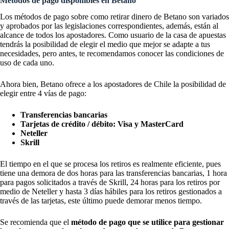
Métodos de pago disponibles en Betano
Los métodos de pago sobre como retirar dinero de Betano son variados
y aprobados por las legislaciones correspondientes, además, están al
alcance de todos los apostadores. Como usuario de la casa de apuestas
tendrás la posibilidad de elegir el medio que mejor se adapte a tus
necesidades, pero antes, te recomendamos conocer las condiciones de
uso de cada uno.
Ahora bien, Betano ofrece a los apostadores de Chile la posibilidad de
elegir entre 4 vías de pago:
Transferencias bancarias
Tarjetas de crédito / débito: Visa y MasterCard
Neteller
Skrill
El tiempo en el que se procesa los retiros es realmente eficiente, pues
tiene una demora de dos horas para las transferencias bancarias, 1 hora
para pagos solicitados a través de Skrill, 24 horas para los retiros por
medio de Neteller y hasta 3 días hábiles para los retiros gestionados a
través de las tarjetas, este último puede demorar menos tiempo.
Se recomienda que el
método de pago que se utilice para gestionar