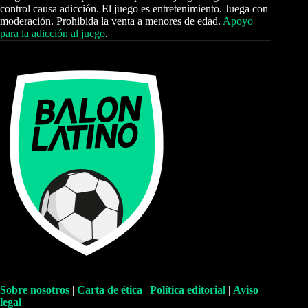
control causa adicción. El juego es entretenimiento. Juega con
moderación. Prohibida la venta a menores de edad.
Apoyo
para la adicción al juego
.
Sobre nosotros
|
Carta de ética
|
Política editorial
|
Aviso
legal