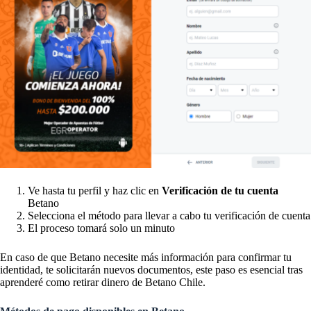
Ve hasta tu perfil y haz clic en
Verificación de tu cuenta
Betano
Selecciona el método para llevar a cabo tu verificación de cuenta
El proceso tomará solo un minuto
En caso de que Betano necesite más información para confirmar tu
identidad, te solicitarán nuevos documentos, este paso es esencial tras
aprenderé como retirar dinero de Betano Chile.