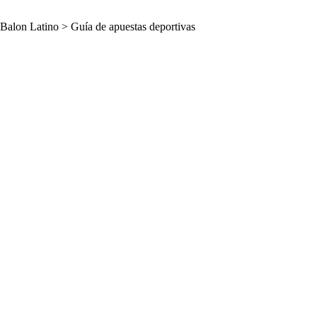
Balon Latino
>
Guía de apuestas deportivas