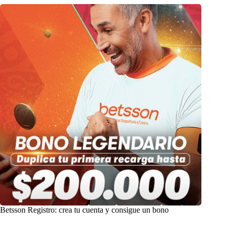
Betsson Registro: crea tu cuenta y consigue un bono