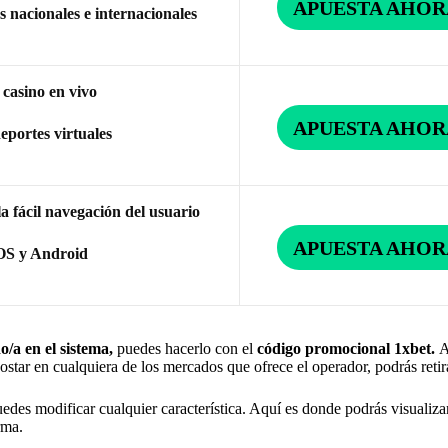
APUESTA AHORA
 nacionales e internacionales
 casino en vivo
APUESTA AHORA
eportes virtuales
a fácil navegación del usuario
APUESTA AHORA
iOS y Android
/a en el sistema,
puedes hacerlo con el
código promocional 1xbet.
A
star en cualquiera de los mercados que ofrece el operador, podrás retir
uedes modificar cualquier característica. Aquí es donde podrás visualizar
rma.