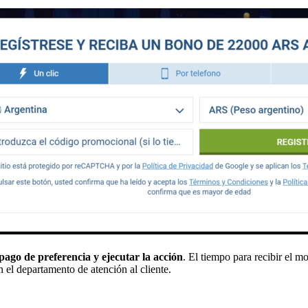
pago de preferencia y ejecutar la acción
. El tiempo para recibir el m
n el departamento de atención al cliente.