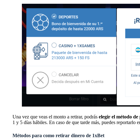
Una vez que veas el monto a retirar, podrás
elegir el método de 
1 y 5 días hábiles. En caso de que tarde más, puedes reportarlo e
Métodos para como retirar dinero de 1xBet