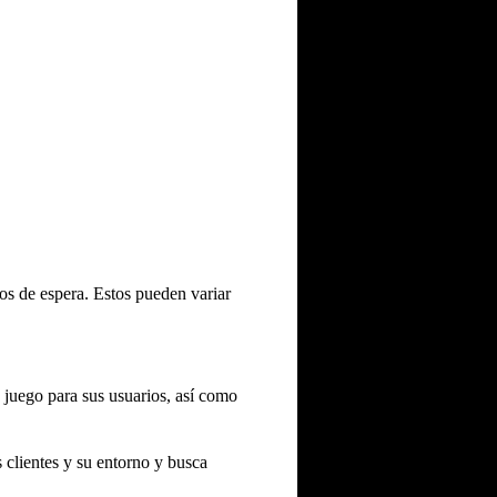
os de espera. Estos pueden variar
 juego para sus usuarios, así como
 clientes y su entorno y busca