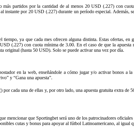
es o más partidos por la cantidad de al menos 20 USD (.227) con cuo
ta al instante por 20 USD (.227) durante un período especial. Además, s
 tiempo, ya que cada mes ofrecen alguna distinta. Estas ofertas, en ge
 USD (.227) con cuota mínima de 3.00. En el caso de que la apuesta n
sta original (hasta 50 USD). Solo se puede activar una vez por día.
apostador en la web, enseñándole a cómo jugar y/o activar bonos a l
vivo” y “Gana una apuesta”.
 por cada una de ellas y, por otro lado, una apuesta gratuita extra de 
y que mencionar que Sportingbet será uno de los patrocinadores oficiale
onibles cutas y bonus para apoyar al fútbol Latinoamericano, al igual 