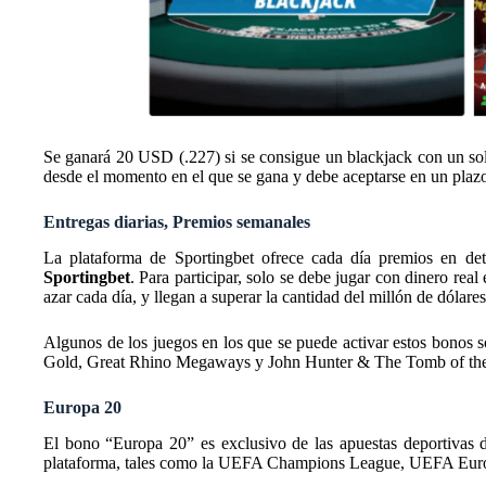
Se ganará 20 USD (.227) si se consigue un blackjack con un solo
desde el momento en el que se gana y debe aceptarse en un plazo
Entregas diarias, Premios semanales
La plataforma de Sportingbet ofrece cada día premios en de
Sportingbet
. Para participar, solo se debe jugar con dinero rea
azar cada día, y llegan a superar la cantidad del millón de dólar
Algunos de los juegos en los que se puede activar estos bono
Gold, Great Rhino Megaways y John Hunter & The Tomb of th
Europa 20
El bono “Europa 20” es exclusivo de las apuestas deportivas d
plataforma, tales como la UEFA Champions League, UEFA Eu