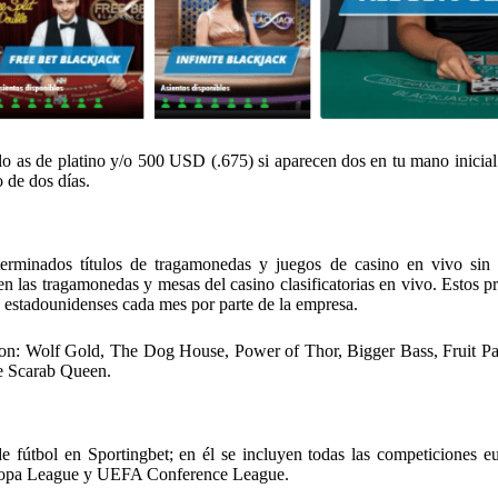
 as de platino y/o 500 USD (.675) si aparecen dos en tu mano inicial.
 de dos días.
terminados títulos de tragamonedas y juegos de casino en vivo si
l en las tragamonedas y mesas del casino clasificatorias en vivo. Estos
es estadounidenses cada mes por parte de la empresa.
s son: Wolf Gold, The Dog House, Power of Thor, Bigger Bass, Fruit 
e Scarab Queen.
e fútbol en Sportingbet; en él se incluyen todas las competiciones e
ropa League y UEFA Conference League.