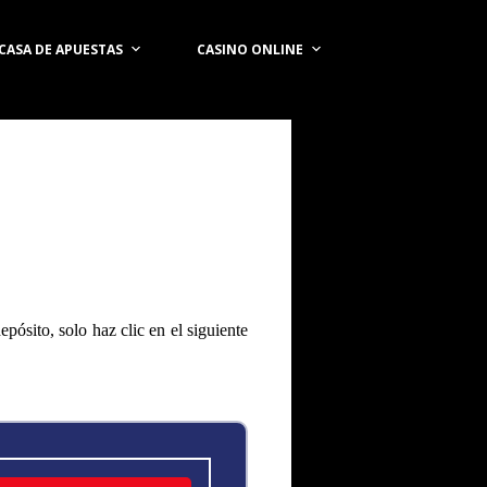
CASA DE APUESTAS
CASINO ONLINE
pósito, solo haz clic en el siguiente