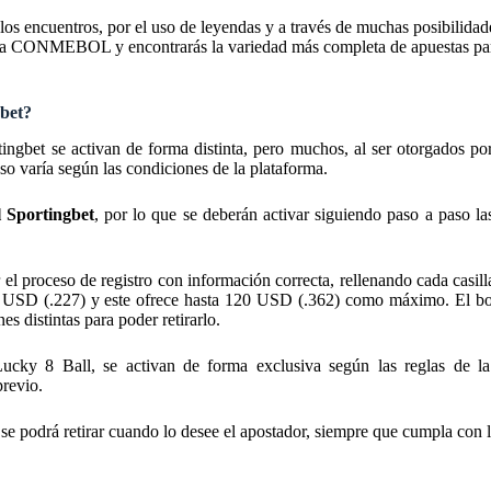
os encuentros, por el uso de leyendas y a través de muchas posibilidades
 de la CONMEBOL y encontrarás la variedad más completa de apuestas pa
gbet?
gbet se activan de forma distinta, pero muchos, al ser otorgados por 
so varía según las condiciones de la plataforma.
 Sportingbet
, por lo que se deberán activar siguiendo paso a paso las
el proceso de registro con información correcta, rellenando cada casilla
 USD (.227) y este ofrece hasta 120 USD (.362) como máximo. El bono
es distintas para poder retirarlo.
ky 8 Ball, se activan de forma exclusiva según las reglas de la 
previo.
se podrá retirar cuando lo desee el apostador, siempre que cumpla con 