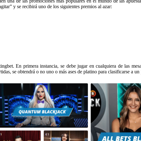
ién una de las promociones más populares en el mundo de las apuesta
gitar” y se recibirá uno de los siguientes premios al azar:
ngbet. En primera instancia, se debe jugar en cualquiera de las mesas
tidas, se obtendrá o no uno o más ases de platino para clasificarse a un