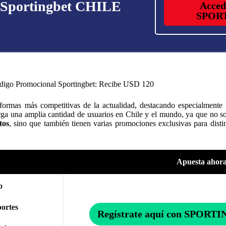
 Sportingbet CHILE
Acced
SPOR
formas más competitivas de la actualidad, destacando especialmente
berga una amplia cantidad de usuarios en Chile y el mundo, ya que no 
tos
, sino que también tienen varias promociones exclusivas para distin
Apuesta ahor
o
portes
Regístrate aquí con SPOR