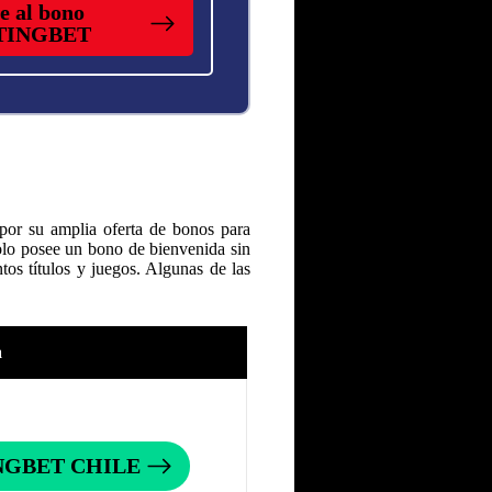
e al bono
TINGBET
 por su amplia oferta de bonos para
solo posee un bono de bienvenida sin
tos títulos y juegos. Algunas de las
a
TINGBET CHILE