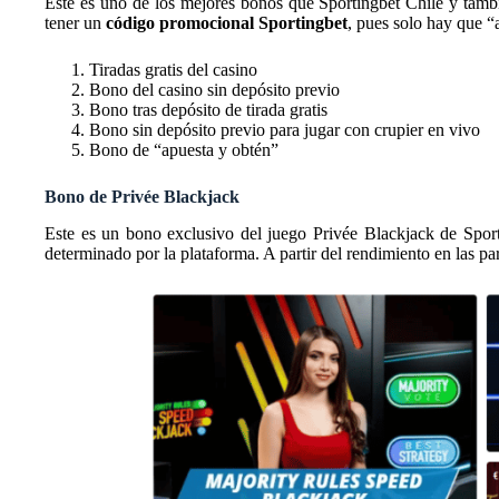
Este es uno de los mejores bonos que Sportingbet Chile y tamb
tener un
código promocional Sportingbet
, pues solo hay que “a
Tiradas gratis del casino
Bono del casino sin depósito previo
Bono tras depósito de tirada gratis
Bono sin depósito previo para jugar con crupier en vivo
Bono de “apuesta y obtén”
Bono de Privée Blackjack
Este es un bono exclusivo del juego Privée Blackjack de Sporti
determinado por la plataforma. A partir del rendimiento en las par