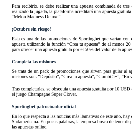
Para recibirlo, se debe realizar una apuesta combinada de tr
realizado la jugada, la plataforma acreditará una apuesta gratui
“Melon Madness Deluxe”.
¡Octubre sin riesgo!
Esta es una de las promociones de Sportingbet que varían con el
apuesta utilizando la función “Crea tu apuesta” de al menos 20
para ofrecer una apuesta gratuita por el 50% del valor de la apue
Completa las misiones
Se trata de un pack de promociones que sirven para guiar al 
misiones son: “Depósito”, “Crea tu apuesta”, “Combi 5+”, “En 
Tras completarlas, se obsequia una apuesta gratuita por 10 USD ()
el juego Champagne Super Clover.
Sportingbet patrocinador oficial
En lo que respecta a las noticias más llamativas de este año, ha
Sudamericana. En pocas palabras, la empresa busca de tener disp
las apuestas online.