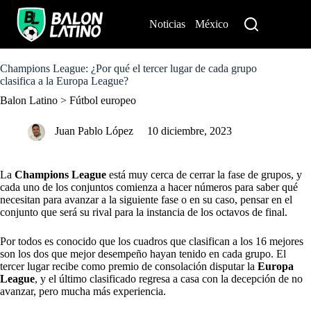
S
k
Noticias
México
Perú
i
p
t
o
Champions League: ¿Por qué el tercer lugar de cada grupo
c
clasifica a la Europa League?
o
Balon Latino
>
Fútbol europeo
n
t
e
Juan Pablo López
10 diciembre, 2023
n
t
La
Champions League
está muy cerca de cerrar la fase de grupos, y
cada uno de los conjuntos comienza a hacer números para saber qué
necesitan para avanzar a la siguiente fase o en su caso, pensar en el
conjunto que será su rival para la instancia de
los octavos de final
.
Por todos es conocido que los cuadros que clasifican a los 16 mejores
son los dos que mejor desempeño hayan tenido en cada grupo. El
tercer lugar recibe como premio de consolación disputar la
Europa
League
, y el último clasificado regresa a casa con la decepción de no
avanzar, pero mucha más experiencia.