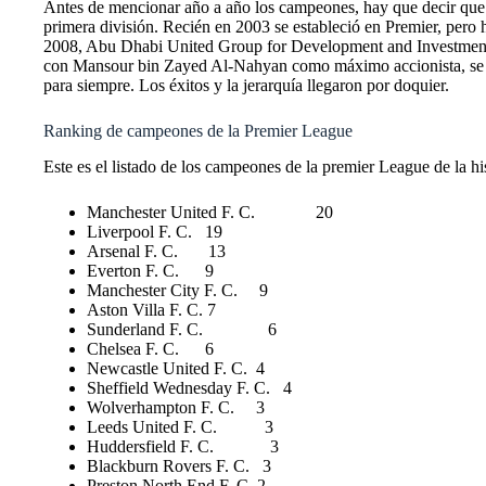
Antes de mencionar año a año los campeones, hay que decir que
primera división. Recién en 2003 se estableció en Premier, pero 
2008, Abu Dhabi United Group for Development and Investment,
con Mansour bin Zayed Al-Nahyan como máximo accionista, se hizo 
para siempre. Los éxitos y la jerarquía llegaron por doquier.
Ranking de campeones de la Premier League
Este es el listado de los campeones de la premier League de la his
Manchester United F. C. 20
Liverpool F. C. 19
Arsenal F. C. 13
Everton F. C. 9
Manchester City F. C. 9
Aston Villa F. C. 7
Sunderland F. C. 6
Chelsea F. C. 6
Newcastle United F. C. 4
Sheffield Wednesday F. C. 4
Wolverhampton F. C. 3
Leeds United F. C. 3
Huddersfield F. C. 3
Blackburn Rovers F. C. 3
Preston North End F. C. 2