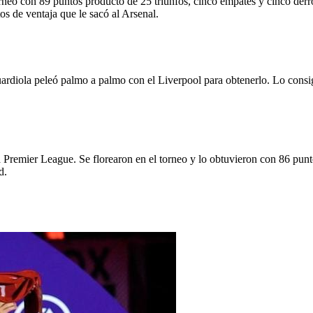
neo con 89 puntos producto de 25 triunfos, cinco empates y cinco derro
os de ventaja que le sacó al Arsenal.
uardiola peleó palmo a palmo con el Liverpool para obtenerlo. Lo cons
a Premier League. Se florearon en el torneo y lo obtuvieron con 86 punt
d.