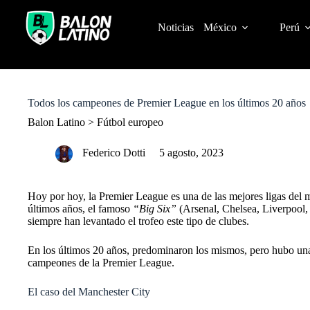
S
k
Noticias
México
Perú
i
p
t
o
c
o
Todos los campeones de Premier League en los últimos 20 años
n
t
Balon Latino
>
Fútbol europeo
e
n
Federico Dotti
5 agosto, 2023
t
Hoy por hoy, la Premier League es una de las mejores ligas del mu
últimos años, el famoso
“Big Six”
(Arsenal, Chelsea, Liverpool
siempre han levantado el trofeo este tipo de clubes.
En los últimos 20 años, predominaron los mismos, pero hubo una s
campeones de la Premier League.
El caso del Manchester City