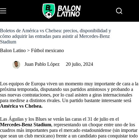
S
k
Menu
i
p
t
o
Boletos de América vs Chelsea: precios, disponibilidad y
c
cómo adquirir las entradas para asistir al Mercedes-Benz
o
Stadium
n
Balon Latino
>
Fútbol mexicano
t
e
n
Juan Pablo López
20 julio, 2024
t
Los equipos de Europa viven un momento muy importante de cara a la
próxima temporada, disputando sus partidos amistosos y probando a
sus nuevas contrataciones, por lo cual asisten a giras internacionales
para medirse a distintos rivales. Un partido bastante interesante será
América
vs Chelsea.
Las Águilas y los Blues se verán las caras el 31 de julio en el
Mercedes-Benz Stadium
, representando un choque entre uno de los
cuadros más importantes para el mercado estadounidense (sin importar
que sean un club mexicano) frente a un candidato para conquistar todo