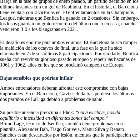
Barça en la fase de grupos de enero pasado, un partido decidido en los
últimos instantes con un gol de Raphinha. En el historial, el Barcelona
tiene ventaja con 4 victorias en 10 enfrentamientos en la Champions
League, mientras que Benfica ha ganado en 2 ocasiones. Sin embargo,
los lusos guardan un grato recuerdo del último duelo en casa, cuando
vencieron 3-0 a los blaugranas en 2021.
El desafío es enorme para ambos equipos. El Barcelona busca romper
la maldición de los octavos de final, una fase en la que ha sido
eliminado en 7 de sus últimas 8 participaciones. Por otro lado, Benfica
sueña con revivir su glorioso pasado europeo y repetir las hazañas de
1961 y 1962, años en los que se proclamó campeón de Europa.
Bajas sensibles que podrían influir
Ambos entrenadores deberán afrontar este compromiso con bajas
importantes. En el Barcelona, Gavi es duda tras perderse los últimos
dos partidos de LaLiga debido a problemas de salud.
Su posible ausencia preocupa a Flick:
“Gavi es clave, nos da
equilibrio e intensidad en diferentes zonas del campo.”
Bruno Lage, técnico de Benfica, también tiene problemas en su
plantilla. Alexander Bah, Tiago Gouveia, Manu Silva y Renato
Sanches están descartados por lesión, mientras que la participación de