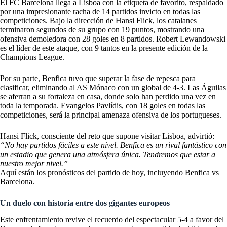
El FC Barcelona llega a Lisboa con la etiqueta de favorito, respaldado
por una impresionante racha de 14 partidos invicto en todas las
competiciones. Bajo la dirección de Hansi Flick, los catalanes
terminaron segundos de su grupo con 19 puntos, mostrando una
ofensiva demoledora con 28 goles en 8 partidos. Robert Lewandowski
es el líder de este ataque, con 9 tantos en la presente edición de la
Champions League.
Por su parte, Benfica tuvo que superar la fase de repesca para
clasificar, eliminando al AS Mónaco con un global de 4-3. Las Águilas
se aferran a su fortaleza en casa, donde solo han perdido una vez en
toda la temporada. Evangelos Pavlídis, con 18 goles en todas las
competiciones, será la principal amenaza ofensiva de los portugueses.
Hansi Flick, consciente del reto que supone visitar Lisboa, advirtió:
“No hay partidos fáciles a este nivel. Benfica es un rival fantástico con
un estadio que genera una atmósfera única. Tendremos que estar a
nuestro mejor nivel.”
Aquí están
los pronósticos del partido de hoy
, incluyendo Benfica vs
Barcelona.
Un duelo con historia entre dos gigantes europeos
Este enfrentamiento revive el recuerdo del espectacular 5-4 a favor del