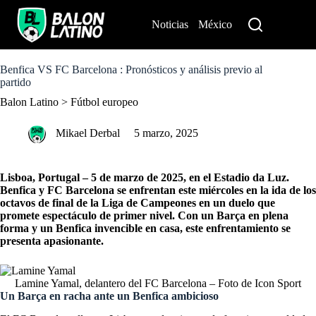
S
k
Noticias
México
Perú
i
p
t
o
Benfica VS FC Barcelona : Pronósticos y análisis previo al
c
partido
o
Balon Latino
>
Fútbol europeo
n
t
e
Mikael Derbal
5 marzo, 2025
n
t
Lisboa, Portugal – 5 de marzo de 2025, en el Estadio da Luz.
Benfica y FC Barcelona se enfrentan este miércoles en la ida de los
octavos de final de la Liga de Campeones en un duelo que
promete espectáculo de primer nivel. Con un Barça en plena
forma y un Benfica invencible en casa, este enfrentamiento se
presenta apasionante.
Lamine Yamal, delantero del FC Barcelona – Foto de Icon Sport
Un Barça en racha ante un Benfica ambicioso