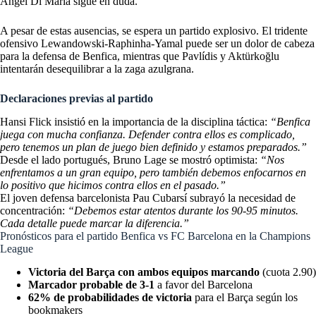
Ángel Di María sigue en duda.
A pesar de estas ausencias, se espera un partido explosivo. El tridente
ofensivo Lewandowski-Raphinha-Yamal puede ser un dolor de cabeza
para la defensa de Benfica, mientras que Pavlídis y Aktürkoğlu
intentarán desequilibrar a la zaga azulgrana.
Declaraciones previas al partido
Hansi Flick insistió en la importancia de la disciplina táctica:
“Benfica
juega con mucha confianza. Defender contra ellos es complicado,
pero tenemos un plan de juego bien definido y estamos preparados.”
Desde el lado portugués, Bruno Lage se mostró optimista:
“Nos
enfrentamos a un gran equipo, pero también debemos enfocarnos en
lo positivo que hicimos contra ellos en el pasado.”
El joven defensa barcelonista Pau Cubarsí subrayó la necesidad de
concentración:
“Debemos estar atentos durante los 90-95 minutos.
Cada detalle puede marcar la diferencia.”
Pronósticos para el partido Benfica vs FC Barcelona en la Champions
League
Victoria del Barça con ambos equipos marcando
(cuota 2.90)
Marcador probable de 3-1
a favor del Barcelona
62% de probabilidades de victoria
para el Barça según los
bookmakers