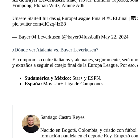
Frimpong, Florian Wirtz, Amine Adli.
Unsere Startelf für das
@EuropaLeague
-Finale!
#UELfinal
| 🔜
pic.twitter.com/dICzq4IzE8
— Bayer 04 Leverkusen (@bayer04fussball)
May 22, 2024
¿Dónde ver Atalanta vs. Bayer Leverkusen?
El compromiso entre italianos y alemanes, seguramente, será uno
y extraños a seguir el cotejo final de la Europa League. Por eso, 
Sudamérica y México:
Star+ y ESPN.
España:
Movistar+ Liga de Campeones.
Santiago Castro Reyes
Nacido en Bogotá, Colombia, y criado con fútbol c
formación paralela en el deporte Rey. Empezó co