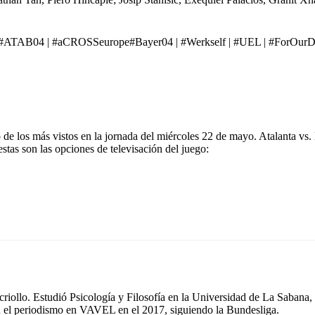
#ATAB04
|
#aCROSSeurope
#Bayer04
|
#Werkself
|
#UEL
|
#ForOurD
 de los más vistos en la jornada del miércoles 22 de mayo. Atalanta vs
estas son las opciones de televisación del juego:
riollo. Estudió Psicología y Filosofía en la Universidad de La Sabana, 
n el periodismo en VAVEL en el 2017, siguiendo la Bundesliga.