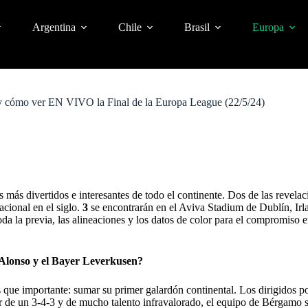
Argentina
Chile
Brasil
Europa
o y cómo ver EN VIVO la Final de la Europa League (22/5/24)
 más divertidos e interesantes de todo el continente. Dos de las revel
acional en el siglo.
3
se encontrarán en el Aviva Stadium de Dublín, Irla
da la previa, las alineaciones y los datos de color para el compromiso 
 Alonso y el Bayer Leverkusen?
 que importante: sumar su primer galardón continental. Los dirigidos p
r de un 3-4-3 y de mucho talento infravalorado, el equipo de Bérgamo 