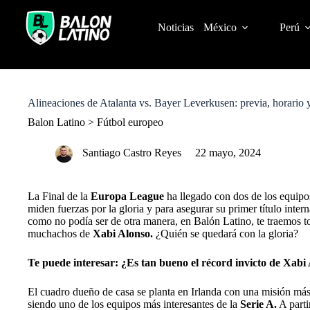
S
k
Noticias
México
Perú
i
p
t
o
c
o
Alineaciones de Atalanta vs. Bayer Leverkusen: previa, horari
n
t
Balon Latino
>
Fútbol europeo
e
n
Santiago Castro Reyes
22 mayo, 2024
t
La Final de la
Europa League
ha llegado con dos de los equipos
miden fuerzas por la gloria y para asegurar su primer título intern
como no podía ser de otra manera, en Balón Latino, te traemos to
muchachos de
Xabi Alonso.
¿Quién se quedará con la gloria?
Te puede interesar:
¿Es tan bueno el récord invicto de Xabi
El cuadro dueño de casa se planta en Irlanda con una misión más
siendo uno de los equipos más interesantes de la
Serie A.
A parti