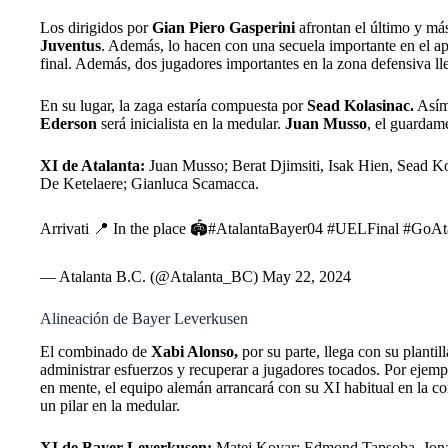
Los dirigidos por
Gian Piero Gasperini
afrontan el último y má
Juventus
. Además, lo hacen con una secuela importante en el ap
final. Además, dos jugadores importantes en la zona defensiva ll
En su lugar, la zaga estaría compuesta por
Sead Kolasinac.
Asím
Ederson
será inicialista en la medular.
Juan Musso
, el guardame
XI de Atalanta:
Juan Musso; Berat Djimsiti, Isak Hien, Sead 
De Ketelaere; Gianluca Scamacca.
Arrivati 📍 In the place 🏟️
#AtalantaBayer04
#UELFinal
#GoAt
— Atalanta B.C. (@Atalanta_BC)
May 22, 2024
Alineación de Bayer Leverkusen
El combinado de
Xabi Alonso,
por su parte, llega con su planti
administrar esfuerzos y recuperar a jugadores tocados. Por ejem
en mente, el equipo alemán arrancará con su XI habitual en la c
un pilar en la medular.
XI de Bayer Leverkusen:
Matej Kovar; Edmond Tapsoba, Jonath