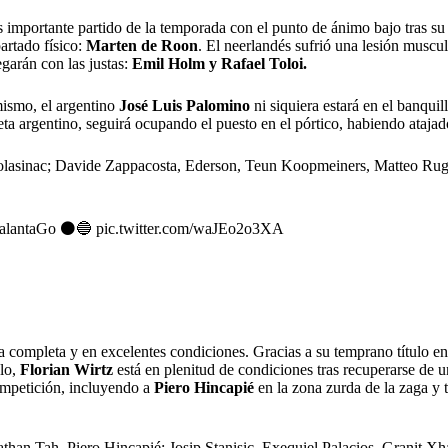
s importante partido de la temporada con el punto de ánimo bajo tras su 
artado físico:
Marten de Roon
. El neerlandés sufrió una lesión muscul
egarán con las justas:
Emil Holm y Rafael Toloi.
ismo, el argentino
José Luis Palomino
ni siquiera estará en el banquil
ta argentino, seguirá ocupando el puesto en el pórtico, habiendo atajado
Kolasinac; Davide Zappacosta, Ederson, Teun Koopmeiners, Matteo R
alantaGo
⚫️🔵
pic.twitter.com/waJEo2o3XA
lla completa y en excelentes condiciones. Gracias a su temprano título e
plo,
Florian Wirtz
está en plenitud de condiciones tras recuperarse de 
ompetición, incluyendo a
Piero Hincapié
en la zona zurda de la zaga y
an Tah, Piero Hincapié; Josip Stanisic, Exequiel Palacios, Granit Xh