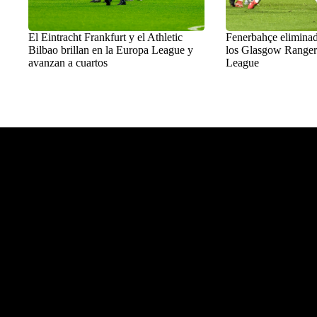
El Eintracht Frankfurt y el Athletic
Fenerbahçe eliminad
Bilbao brillan en la Europa League y
los Glasgow Ranger
avanzan a cuartos
League
Balon Latino
>
Fútbol europeo