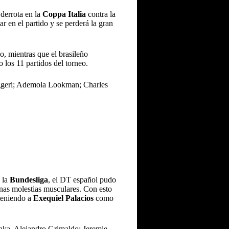
derrota en la
Coppa Italia
contra la
ar en el partido y se perderá la gran
lo, mientras que el brasileño
 los 11 partidos del torneo.
uggeri; Ademola Lookman; Charles
n la
Bundesliga
, el DT español pudo
unas molestias musculares. Con esto
 teniendo a
Exequiel Palacios
como
aka, Alejandro Grimaldo; Jeremie