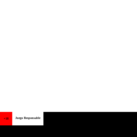
Juego Responsable
+18