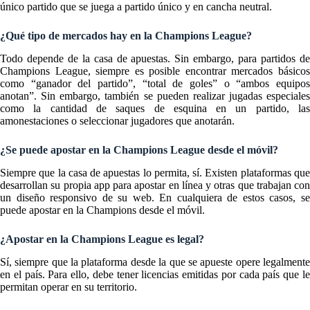
único partido que se juega a partido único y en cancha neutral.
¿Qué tipo de mercados hay en la Champions League?
Todo depende de la casa de apuestas. Sin embargo, para partidos de
Champions League, siempre es posible encontrar mercados básicos
como “ganador del partido”, “total de goles” o “ambos equipos
anotan”. Sin embargo, también se pueden realizar jugadas especiales
como la cantidad de saques de esquina en un partido, las
amonestaciones o seleccionar jugadores que anotarán.
¿Se puede apostar en la Champions League desde el móvil?
Siempre que la casa de apuestas lo permita, sí. Existen plataformas que
desarrollan su propia app para apostar en línea y otras que trabajan con
un diseño responsivo de su web. En cualquiera de estos casos, se
puede apostar en la Champions desde el móvil.
¿Apostar en la Champions League es legal?
Sí, siempre que la plataforma desde la que se apueste opere legalmente
en el país. Para ello, debe tener licencias emitidas por cada país que le
permitan operar en su territorio.