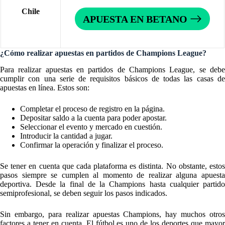
Chile
APUESTA EN BETANO
¿Cómo realizar apuestas en partidos de Champions League?
Para realizar apuestas en partidos de Champions League, se debe
cumplir con una serie de requisitos básicos de todas las casas de
apuestas en línea. Estos son:
Completar el proceso de registro en la página.
Depositar saldo a la cuenta para poder apostar.
Seleccionar el evento y mercado en cuestión.
Introducir la cantidad a jugar.
Confirmar la operación y finalizar el proceso.
Se tener en cuenta que cada plataforma es distinta. No obstante, estos
pasos siempre se cumplen al momento de realizar alguna apuesta
deportiva. Desde la final de la Champions hasta cualquier partido
semiprofesional, se deben seguir los pasos indicados.
Sin embargo, para realizar apuestas Champions, hay muchos otros
factores a tener en cuenta. El fútbol es uno de los deportes que mayor