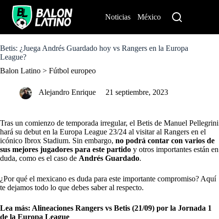
S
k
Noticias
México
Perú
i
p
t
o
Betis: ¿Juega Andrés Guardado hoy vs Rangers en la Europa
c
League?
o
Balon Latino
>
Fútbol europeo
n
t
e
Alejandro Enrique
21 septiembre, 2023
n
t
Tras un comienzo de temporada irregular, el Betis de Manuel Pellegrini
hará su debut en la Europa League 23/24 al visitar al Rangers en el
icónico Ibrox Stadium. Sin embargo,
no podrá contar con varios de
sus mejores jugadores para este partido
y otros importantes están en
duda, como es el caso de
Andrés Guardado
.
¿Por qué el mexicano es duda para este importante compromiso? Aquí
te dejamos todo lo que debes saber al respecto.
Lea más:
Alineaciones Rangers vs Betis (21/09) por la Jornada 1
de la Europa League