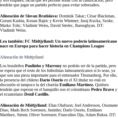
y tres empates, racha que les permite soñar con la clasificación, pero
tendrán que jugar un partido perfecto para evitar sobresaltos.
Alineación de Slovan Bratislava:
Dominik Takac; César Blackman,
Guram Kashia, Kenan Bajric y Kevin Wimmer; Juraj Kucka, Szoke,
Marko Tolic; Vladimir Weiss, David Strelec, Barseghyan. DT:
Vladimír Weiss.
Lea también:
FC Midtjylland: Un nuevo poderío latinoamericano
nace en Europa para hacer historia en Champions League
Alineación de Midtjylland
Los brasileños
Paulinho y Marrony
no podrán ser de la partida, pero
se espera que el resto de los futbolistas latinoamericanos si lo sean, ya
que son una pieza importante para el entrenador Thomasberg. Por ello,
la presencia del chileno
Darío Osorio
en el XI titular no está en
discusión ni tampoco la del charrúa
Emiliano Martínez.
Quiénes
tendrán que esperan en el banquillo son el colombiano
Pedro Bravo
y
el ecuatoriano
Denil Castillo.
Alineación de Midtjylland
: Elias Olafsson; Joel Andersson, Ousmane
Diao, Mads Bech Sorensen, Juninho; Darío Osorio, Emiliano
Martínez, Simsir, Oliver Sorensen; Franculino Dju, Adam Buksa. DT: