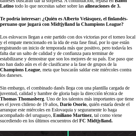
daneses buscarán dar la sorpresa. A continuación, repasa en
Balón
Latino
todo lo que necesitas saber sobre las
alineaciones de 3.
Te podría interesar:
¿Quién es Alberto Velásquez, el finlandés-
peruano que jugará con Midtjylland la Champions League?
Los eslovacos llegan a este partido con dos victorias por el torneo local
y el empate mencionado en la ida de esta fase final, por lo que están
registrando un inicio de temporada más que positivo, pero todavía les
falta dar un salto de calidad y de confianza para terminar de
estabilizarse y demostrar que son los mejores de su país. Ese paso que
no han dado aún es el de clasificarse a la fase de grupos de la
Champions League
, meta que buscarán saldar este miércoles contra
los daneses.
Sin embargo, el combinado danés llega con una plantilla cargada de
juventud, calidad y hambre de gloria bajo la dirección técnica de
Thomas Thomasberg
. Uno de los talentos más importantes que tiene
es el joven chileno de 19 años,
Darío Osorio
, quién estaría desde el
arranque este miércoles en Eslovaquia y seguramente lo haga
acompañado del uruguayo,
Emiliano Martínez
, tal como viene
sucediendo en los últimos encuentros del
FC Midtjylland.