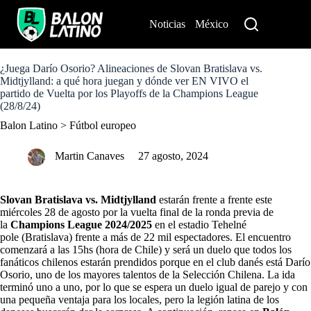
S
k
Noticias
México
Perú
i
p
t
o
¿Juega Darío Osorio? Alineaciones de Slovan Bratislava vs.
c
Midtjylland: a qué hora juegan y dónde ver EN VIVO el
o
partido de Vuelta por los Playoffs de la Champions League
n
(28/8/24)
t
Balon Latino
>
Fútbol europeo
e
n
t
Martin Canaves
27 agosto, 2024
Slovan Bratislava vs. Midtjylland
estarán frente a frente este
miércoles 28 de agosto por la vuelta final de la ronda previa de
la
Champions League 2024/2025
en el estadio Tehelné
pole (Bratislava) frente a más de 22 mil espectadores. El encuentro
comenzará a las 15hs (hora de Chile) y será un duelo que todos los
fanáticos chilenos estarán prendidos porque en el club danés está Darío
Osorio, uno de los mayores talentos de la Selección Chilena. La ida
terminó uno a uno, por lo que se espera un duelo igual de parejo y con
una pequeña ventaja para los locales, pero la legión latina de los