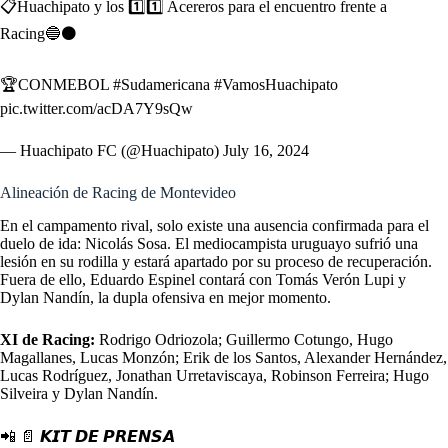
📋Huachipato y los 1️⃣1️⃣ Acereros para el encuentro frente a
Racing🔵⚫️
🏆CONMEBOL
#Sudamericana
#VamosHuachipato
pic.twitter.com/acDA7Y9sQw
— Huachipato FC (@Huachipato)
July 16, 2024
Alineación de Racing de Montevideo
En el campamento rival, solo existe una ausencia confirmada para el
duelo de ida: Nicolás Sosa. El mediocampista uruguayo sufrió una
lesión en su rodilla y estará apartado por su proceso de recuperación.
Fuera de ello, Eduardo Espinel contará con Tomás Verón Lupi y
Dylan Nandín, la dupla ofensiva en mejor momento.
XI de Racing:
Rodrigo Odriozola; Guillermo Cotungo, Hugo
Magallanes, Lucas Monzón; Erik de los Santos, Alexander Hernández,
Lucas Rodríguez, Jonathan Urretaviscaya, Robinson Ferreira; Hugo
Silveira y Dylan Nandín.
📲 📄 𝙆𝙄𝙏 𝘿𝙀 𝙋𝙍𝙀𝙉𝙎𝘼