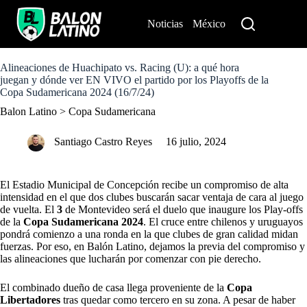
S
k
Noticias
México
Perú
i
p
t
o
Alineaciones de Huachipato vs. Racing (U): a qué hora
c
juegan y dónde ver EN VIVO el partido por los Playoffs de la
o
Copa Sudamericana 2024 (16/7/24)
n
Balon Latino
>
Copa Sudamericana
t
e
n
Santiago Castro Reyes
16 julio, 2024
t
El Estadio Municipal de Concepción recibe un compromiso de alta
intensidad en el que dos clubes buscarán sacar ventaja de cara al juego
de vuelta. El
3
de Montevideo será el duelo que inaugure los Play-offs
de la
Copa Sudamericana 2024
. El cruce entre chilenos y uruguayos
pondrá comienzo a una ronda en la que clubes de gran calidad midan
fuerzas. Por eso, en Balón Latino, dejamos la previa del compromiso y
las alineaciones que lucharán por comenzar con pie derecho.
El combinado dueño de casa llega proveniente de la
Copa
Libertadores
tras quedar como tercero en su zona. A pesar de haber