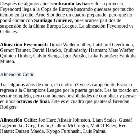
Después de algunos años
sembrando las bases
de su proyecto,
Feyenoord llega a la Copa de Europa buscando quedarse por mucho
tiempo en la élite. Arne Slot tiene un cuadro preparado, pero que no
podrá contar con
Santiago Giménez
, pues acarrea partidos de
suspensión de la última Europa League
. La alineación Feyenoord vs
Celtic es:
Alineación Feyenoord:
Timon Wellenreuther, Lutsharel Geertruida,
Gernot Trauner, David Hancko, Quilindschy Hartman; Mats Wieffer,
Quinten Timber, Calvin Stengs, Igor Paixão, Luka Ivanušec; Yankuba
Minteh.
Alineación Celtic
Tras algunos años de duda, el cuadro 53 veces campeón de Escocia
regresa a la Champions League por la puerta grande. Les ha tocado un
sector complejo, pero con buenas posibilidades de complicar y pensar
en unos
octavos de final
. Este es el cuadro que planteará Brendan
Rodgers:
Alineación Celtic:
Joe Hart; Alistair Johnston, Liam Scales, Gustaf
Lagerbielke, Greg Taylor; Callum McGregor, Matt O’Riley, Reo
Hatate; Daizen Maeda, Kyogo Furuhashi, Luis Palma.