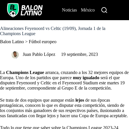
S
k
Noticias
México
Perú
i
p
t
o
Alineaciones Feyenoord vs Celtic (19/09), Jornada 1 de la
c
Champions League
o
Balon Latino
>
Fútbol europeo
n
t
e
Juan Pablo López
19 septiembre, 2023
n
t
La
Champions League
arranca, cruzando a los 32 mejores equipos de
Europa. Uno de los partidos que parece
muy igualado
será el que
disputen Feyenoord y Celtic en el Feyenoord Stadium este martes 19
de septiembre, correspondiente al Grupo E de la competición.
Se trata de dos equipos que aunque están
lejos
de sus épocas
protagónicas, conocen lo que es
disputar esta competición
, siendo de
los conjuntos más ganadores de sus respectivos países, ilusionando a
sus fanaticadas con llegar lejos y hacer una Copa de Europa aceptable.
Todo lo que tiene que saber sobre la Champions League 2023-24