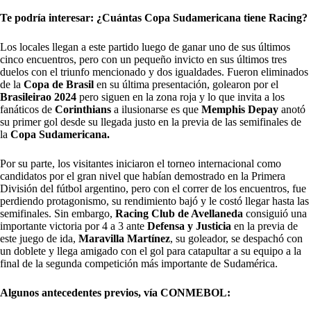
Te podría interesar:
¿Cuántas Copa Sudamericana tiene Racing?
Los locales llegan a este partido luego de ganar uno de sus últimos
cinco encuentros, pero con un pequeño invicto en sus últimos tres
duelos con el triunfo mencionado y dos igualdades. Fueron eliminados
de la
Copa de Brasil
en su última presentación, golearon por el
Brasileirao 2024
pero siguen en la zona roja y lo que invita a los
fanáticos de
Corinthians
a ilusionarse es que
Memphis Depay
anotó
su primer gol desde su llegada justo en la previa de las semifinales de
la
Copa Sudamericana.
Por su parte, los visitantes iniciaron el torneo internacional como
candidatos por el gran nivel que habían demostrado en la Primera
División del fútbol argentino, pero con el correr de los encuentros, fue
perdiendo protagonismo, su rendimiento bajó y le costó llegar hasta las
semifinales. Sin embargo,
Racing Club de Avellaneda
consiguió una
importante victoria por 4 a 3 ante
Defensa y Justicia
en la previa de
este juego de ida,
Maravilla Martínez
, su goleador, se despachó con
un doblete y llega amigado con el gol para catapultar a su equipo a la
final de la segunda competición más importante de Sudamérica.
Algunos antecedentes previos, vía CONMEBOL: