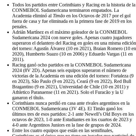
Todos los partidos entre Corinthians y Racing en la historia de la
CONMEBOL Sudamericana terminaron empatados. La
Academia eliminó al
Timão
en los Octavos de 2017 por el gol
fuera de casa y fue eliminada en la primera fase de 2019 en los
penales.
Adrián Martínez es el máximo goleador de la CONMEBOL
Sudamericana 2024 con nueve goles. Apenas cuatro jugadores
superaron el delantero del Racing en goles en una misma edición
del torneo: Agustín Álvarez (10 en 2021), Braian Romero (10 en
2020), Humberto Suazo (10 en 2006) y Eduardo Vargas (11 en
2011).
Racing ganó ocho partidos en la CONMEBOL Sudamericana
2024 (8V 2D). Apenas seis equipos superaron el número de
victorias de la Academia en una edición del torneo: Fortaleza (9
en 2023), São Paulo (9 en 2022), Ceará (9 en 2022), Red Bull
Bragantino (9 en 2021), Universidad de Chile (10 en 2011) y
Athletico Paranaense (11 en 2021). Solo el Furacão y la U
ganaron el título.
Corinthians nunca perdió en casa ante rivales argentinos en la
CONMEBOL Sudamericana (3V 4E). El Timão ganó los
últimos tres de esos partidos: 2-1 ante Newell’s Old Boys en los
octavos de 2023, 1-0 ante Estudiantes en los cuartos de 2023 y
4-0 ante Argentinos Juniors en la fase de grupos de 2024.
Entre los cuatro equipos que están en las semifinales,
Corinthians es el único que no tiene un jugador que participó de