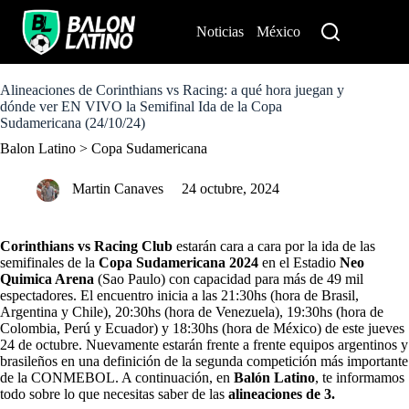
S
k
Noticias
México
Perú
i
p
t
o
Alineaciones de Corinthians vs Racing: a qué hora juegan y
c
dónde ver EN VIVO la Semifinal Ida de la Copa
o
Sudamericana (24/10/24)
n
Balon Latino
>
Copa Sudamericana
t
e
n
Martin Canaves
24 octubre, 2024
t
Corinthians vs Racing Club
estarán cara a cara por la ida de las
semifinales de la
Copa Sudamericana 2024
en el Estadio
Neo
Quimica Arena
(Sao Paulo) con capacidad para más de 49 mil
espectadores. El encuentro inicia a las 21:30hs (hora de Brasil,
Argentina y Chile), 20:30hs (hora de Venezuela), 19:30hs (hora de
Colombia, Perú y Ecuador) y 18:30hs (hora de México) de este jueves
24 de octubre. Nuevamente estarán frente a frente equipos argentinos y
brasileños en una definición de la segunda competición más importante
de la CONMEBOL. A continuación, en
Balón Latino
, te informamos
todo sobre lo que necesitas saber de las
alineaciones de 3.