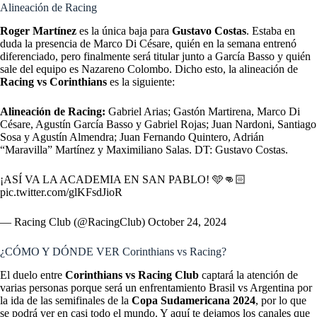
Alineación de Racing
Roger Martínez
es la única baja para
Gustavo Costas
. Estaba en
duda la presencia de Marco Di Césare, quién en la semana entrenó
diferenciado, pero finalmente será titular junto a García Basso y quién
sale del equipo es Nazareno Colombo. Dicho esto, la alineación de
Racing vs Corinthians
es la siguiente:
Alineación de Racing:
Gabriel Arias; Gastón Martirena, Marco Di
Césare, Agustín García Basso y Gabriel Rojas; Juan Nardoni, Santiago
Sosa y Agustín Almendra; Juan Fernando Quintero, Adrián
“Maravilla” Martínez y Maximiliano Salas. DT: Gustavo Costas.
¡ASÍ VA LA ACADEMIA EN SAN PABLO! 🩵👊🏻
pic.twitter.com/glKFsdJioR
— Racing Club (@RacingClub)
October 24, 2024
¿CÓMO Y DÓNDE VER Corinthians vs Racing?
El duelo entre
Corinthians vs Racing Club
captará la atención de
varias personas porque será un enfrentamiento Brasil vs Argentina por
la ida de las semifinales de la
Copa Sudamericana 2024
, por lo que
se podrá ver en casi todo el mundo. Y aquí te dejamos los canales que