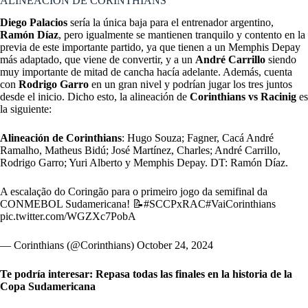
ALINEACIÓN DE CORINTHIANS
Diego Palacios
sería la única baja para el entrenador argentino,
Ramón Díaz
, pero igualmente se mantienen tranquilo y contento en la
previa de este importante partido, ya que tienen a un Memphis Depay
más adaptado, que viene de convertir, y a un
André Carrillo
siendo
muy importante de mitad de cancha hacía adelante. Además, cuenta
con
Rodrigo Garro
en un gran nivel y podrían jugar los tres juntos
desde el inicio. Dicho esto, la alineación de
Corinthians vs Racinig
es
la siguiente:
Alineación de Corinthians
: Hugo Souza; Fagner, Cacá André
Ramalho, Matheus Bidú; José Martínez, Charles; André Carrillo,
Rodrigo Garro; Yuri Alberto y Memphis Depay. DT: Ramón Díaz.
A escalação do Coringão para o primeiro jogo da semifinal da
CONMEBOL Sudamericana! 📝
#SCCPxRAC
#VaiCorinthians
pic.twitter.com/WGZXc7PobA
— Corinthians (@Corinthians)
October 24, 2024
Te podría interesar:
Repasa todas las finales en la historia de la
Copa Sudamericana