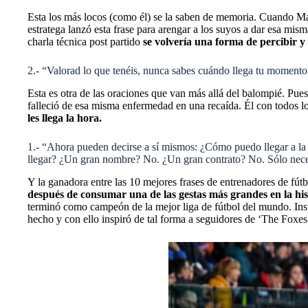
Esta los más locos (como él) se la saben de memoria. Cuando Mar
estratega lanzó esta frase para arengar a los suyos a dar esa m
charla técnica post partido
se volvería una forma de percibir y a
2.- “Valorad lo que tenéis, nunca sabes cuándo llega tu moment
Esta es otra de las oraciones que van más allá del balompié. Pue
falleció de esa misma enfermedad en una recaída. Él con todos l
les llega la hora.
1.- “Ahora pueden decirse a sí mismos: ¿Cómo puedo llegar a la 
llegar? ¿Un gran nombre? No. ¿Un gran contrato? No. Sólo necesit
Y la ganadora entre las 10 mejores frases de entrenadores de fútb
después de consumar una de las gestas más grandes en la hist
terminó como campeón de la mejor liga de fútbol del mundo. Inspi
hecho y con ello inspiró de tal forma a seguidores de ‘The Foxes