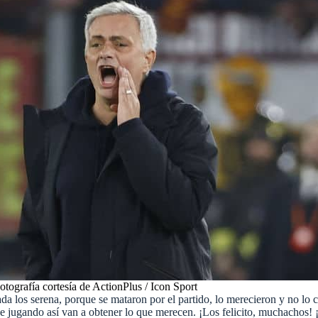
otografía cortesía de ActionPlus / Icon Sport
nada los serena, porque se mataron por el partido, lo merecieron y no lo 
 jugando así van a obtener lo que merecen. ¡Los felicito, muchachos! 