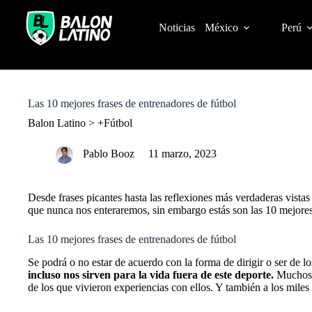
S
k
Noticias
México
Perú
i
p
t
o
c
o
Las 10 mejores frases de entrenadores de fútbol
n
t
Balon Latino
>
+Fútbol
e
n
Pablo Booz
11 marzo, 2023
t
Desde frases picantes hasta las reflexiones más verdaderas vistas
que nunca nos enteraremos, sin embargo estás son las 10 mejores
Las 10 mejores frases de entrenadores de fútbol
Se podrá o no estar de acuerdo con la forma de dirigir o ser de l
incluso nos sirven para la vida fuera de este deporte.
Muchos 
de los que vivieron experiencias con ellos. Y también a los miles