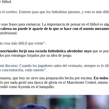
e fútbol.
el cerebro. Entreno para que los futbolistas piensen, y esto es más dif
esas frases para enmarcar. La importancia de pensar en el fútbol es alg
cabeza no puede ir aparte de lo que se hace con el asunto merament
 profesional.
la cosa más difícil que existe”.
 neerlandés forjó una escuela futbolística alrededor suyo
que se pue
dos por estrategas forjados por su idea de juego.
i discurso. Cuando los jugadores salen del vestuario, siempre es lo últi
a concentración, estás muerto”.
al manera, que hoy no sirve una preparación hecha por encima.
En todos 
 No por nada gestó una época de gloria en el Manchester United, misma
cendió como leyenda en el banquillo.