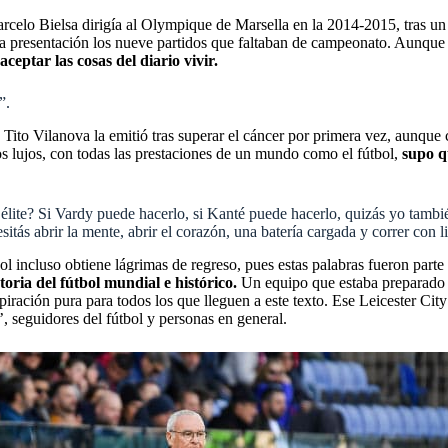
celo Bielsa dirigía al Olympique de Marsella en la 2014-2015, tras un
isma presentación los nueve partidos que faltaban de campeonato. Aunqu
ceptar las cosas del diario vivir.
o”.
s Tito Vilanova la emitió tras superar el cáncer por primera vez, aunque
os lujos, con todas las prestaciones de un mundo como el fútbol,
supo q
élite? Si Vardy puede hacerlo, si Kanté puede hacerlo, quizás yo tamb
ás abrir la mente, abrir el corazón, una batería cargada y correr con li
ol incluso obtiene lágrimas de regreso, pues estas palabras fueron parte
oria del fútbol mundial e histórico.
Un equipo que estaba preparado p
ración pura para todos los que lleguen a este texto. Ese Leicester City
’, seguidores del fútbol y personas en general.